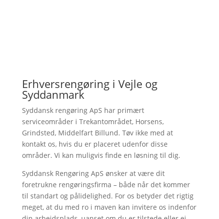
Erhversrengøring i Vejle og 
Syddanmark
Syddansk rengøring ApS har primært 
serviceområder i Trekantområdet, Horsens, 
Grindsted, Middelfart Billund. Tøv ikke med at 
kontakt os, hvis du er placeret udenfor disse 
områder. Vi kan muligvis finde en løsning til dig.
Syddansk Rengøring ApS ønsker at være dit 
foretrukne rengøringsfirma – både når det kommer 
til standart og pålidelighed. For os betyder det rigtig 
meget, at du med ro i maven kan invitere os indenfor 
din arbejdsplads, uanset om du er tilstede eller ej, 