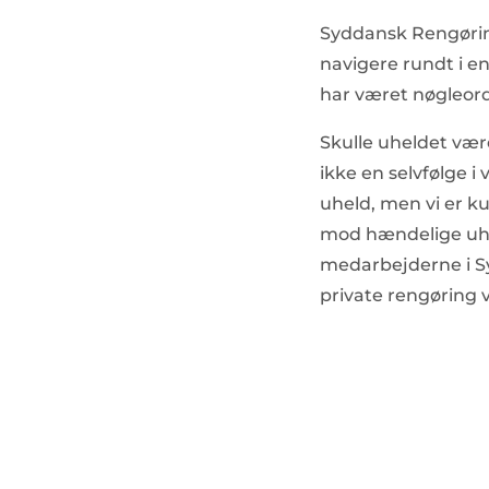
Syddansk Rengøring
navigere rundt i en 
har været nøgleord,
Skulle uheldet være
ikke en selvfølge i 
uheld, men vi er k
mod hændelige uhe
medarbejderne i S
private rengøring v