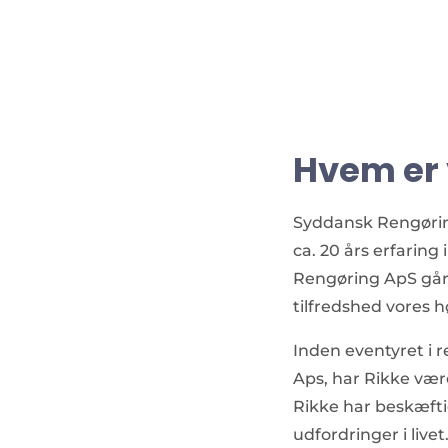
Hvem er 
Syddansk Rengørin
ca. 20 års erfarin
Rengøring ApS går 
tilfredshed vores hø
Inden eventyret i
Aps, har Rikke være
Rikke har beskæft
udfordringer i livet